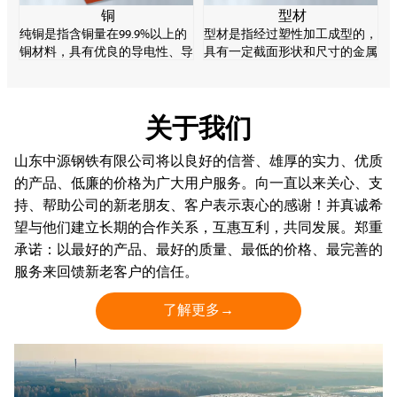
铜
型材
纯铜是指含铜量在99.9%以上的
型材是指经过塑性加工成型的，
铜材料，具有优良的导电性、导
具有一定截面形状和尺寸的金属
热性和加工性，是重要的电子材
实心直棒材。型材的规格品种繁
料。纯铜强度较低，易软化、氧
多，用途广泛，在轧钢生产中起
化变质，但耐腐蚀性能好。
着十分重要的作用。
关于我们
山东中源钢铁有限公司将以良好的信誉、雄厚的实力、优质
的产品、低廉的价格为广大用户服务。向一直以来关心、支
持、帮助公司的新老朋友、客户表示衷心的感谢！并真诚希
望与他们建立长期的合作关系，互惠互利，共同发展。郑重
承诺：以最好的产品、最好的质量、最低的价格、最完善的
服务来回馈新老客户的信任。
了解更多→