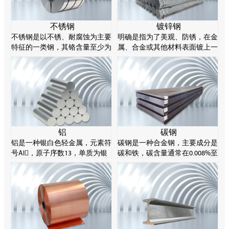
不锈钢
镀锌钢
不锈钢是以不锈、耐腐蚀为主要
明确是指为了美观、防锈，在金
特征的一类钢，其铬含量至少为
属、合金或其他材料表面镀上一
10.5%，碳含量不超过1.2%。不
层锌的表面处理技术，主要采用
锈钢的耐腐蚀性源于其化学成分
热谈判方法。锌易溶解酸和碱，
的特性，特别是铬元素能在钢表
所以被称为两性金属。
面形成一层薄薄的氧化物，阻止
进一步腐蚀。
铝
碳钢
铝是一种银白色轻金属，元素符
碳钢是一种合金钢，主要成分是
号Al，原子序数13，单质为银
碳和铁，碳含量通常在0.008%至
白色轻金属，有延展性，产品通
2.11%之间。碳钢可以通过控制
常制成棒、片、箔、粉、带、丝
其碳含量来实现不同的强度等
等。
级。碳钢由于材料成本低、塑性
好，在工业制造领域非常常见。