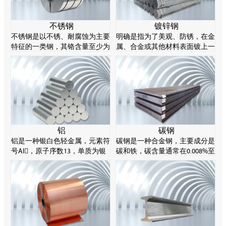
不锈钢
镀锌钢
不锈钢是以不锈、耐腐蚀为主要
明确是指为了美观、防锈，在金
特征的一类钢，其铬含量至少为
属、合金或其他材料表面镀上一
10.5%，碳含量不超过1.2%。不
层锌的表面处理技术，主要采用
锈钢的耐腐蚀性源于其化学成分
热谈判方法。锌易溶解酸和碱，
的特性，特别是铬元素能在钢表
所以被称为两性金属。
面形成一层薄薄的氧化物，阻止
进一步腐蚀。
铝
碳钢
铝是一种银白色轻金属，元素符
碳钢是一种合金钢，主要成分是
号Al，原子序数13，单质为银
碳和铁，碳含量通常在0.008%至
白色轻金属，有延展性，产品通
2.11%之间。碳钢可以通过控制
常制成棒、片、箔、粉、带、丝
其碳含量来实现不同的强度等
等。
级。碳钢由于材料成本低、塑性
好，在工业制造领域非常常见。