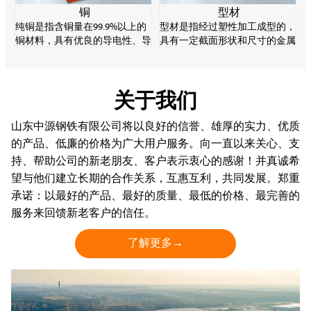
铜
型材
纯铜是指含铜量在99.9%以上的
型材是指经过塑性加工成型的，
铜材料，具有优良的导电性、导
具有一定截面形状和尺寸的金属
热性和加工性，是重要的电子材
实心直棒材。型材的规格品种繁
料。纯铜强度较低，易软化、氧
多，用途广泛，在轧钢生产中起
化变质，但耐腐蚀性能好。
着十分重要的作用。
关于我们
山东中源钢铁有限公司将以良好的信誉、雄厚的实力、优质
的产品、低廉的价格为广大用户服务。向一直以来关心、支
持、帮助公司的新老朋友、客户表示衷心的感谢！并真诚希
望与他们建立长期的合作关系，互惠互利，共同发展。郑重
承诺：以最好的产品、最好的质量、最低的价格、最完善的
服务来回馈新老客户的信任。
了解更多→