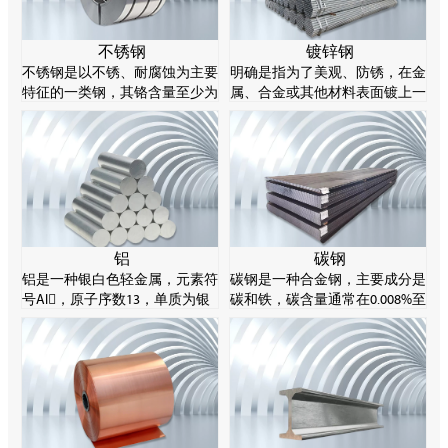
不锈钢
镀锌钢
不锈钢是以不锈、耐腐蚀为主要
明确是指为了美观、防锈，在金
特征的一类钢，其铬含量至少为
属、合金或其他材料表面镀上一
10.5%，碳含量不超过1.2%。不
层锌的表面处理技术，主要采用
锈钢的耐腐蚀性源于其化学成分
热谈判方法。锌易溶解酸和碱，
的特性，特别是铬元素能在钢表
所以被称为两性金属。
面形成一层薄薄的氧化物，阻止
进一步腐蚀。
铝
碳钢
铝是一种银白色轻金属，元素符
碳钢是一种合金钢，主要成分是
号Al，原子序数13，单质为银
碳和铁，碳含量通常在0.008%至
白色轻金属，有延展性，产品通
2.11%之间。碳钢可以通过控制
常制成棒、片、箔、粉、带、丝
其碳含量来实现不同的强度等
等。
级。碳钢由于材料成本低、塑性
好，在工业制造领域非常常见。