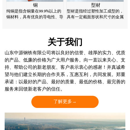
铜
型材
纯铜是指含铜量在99.9%以上的
型材是指经过塑性加工成型的，
铜材料，具有优良的导电性、导
具有一定截面形状和尺寸的金属
热性和加工性，是重要的电子材
实心直棒材。型材的规格品种繁
料。纯铜强度较低，易软化、氧
多，用途广泛，在轧钢生产中起
化变质，但耐腐蚀性能好。
着十分重要的作用。
关于我们
山东中源钢铁有限公司将以良好的信誉、雄厚的实力、优质
的产品、低廉的价格为广大用户服务。向一直以来关心、支
持、帮助公司的新老朋友、客户表示衷心的感谢！并真诚希
望与他们建立长期的合作关系，互惠互利，共同发展。郑重
承诺：以最好的产品、最好的质量、最低的价格、最完善的
服务来回馈新老客户的信任。
了解更多→