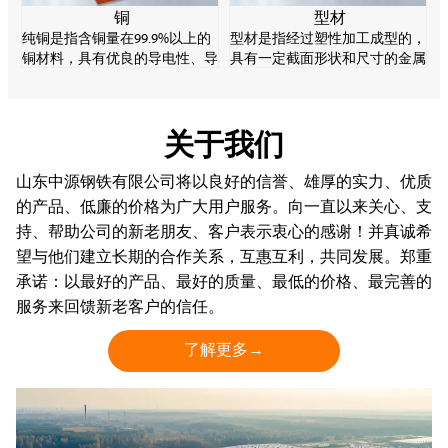
铜
型材
纯铜是指含铜量在99.9%以上的
型材是指经过塑性加工成型的，
铜材料，具有优良的导电性、导
具有一定截面形状和尺寸的金属
热性和加工性，是重要的电子材
实心直棒材。型材的规格品种繁
料。纯铜强度较低，易软化、氧
多，用途广泛，在轧钢生产中起
化变质，但耐腐蚀性能好。
着十分重要的作用。
关于我们
山东中源钢铁有限公司将以良好的信誉、雄厚的实力、优质
的产品、低廉的价格为广大用户服务。向一直以来关心、支
持、帮助公司的新老朋友、客户表示衷心的感谢！并真诚希
望与他们建立长期的合作关系，互惠互利，共同发展。郑重
承诺：以最好的产品、最好的质量、最低的价格、最完善的
服务来回馈新老客户的信任。
了解更多→