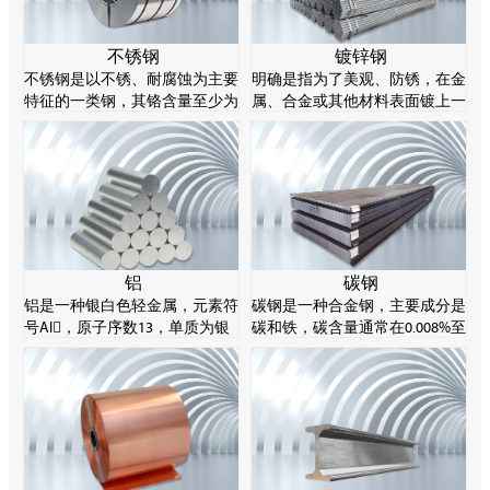
不锈钢
镀锌钢
不锈钢是以不锈、耐腐蚀为主要
明确是指为了美观、防锈，在金
特征的一类钢，其铬含量至少为
属、合金或其他材料表面镀上一
10.5%，碳含量不超过1.2%。不
层锌的表面处理技术，主要采用
锈钢的耐腐蚀性源于其化学成分
热谈判方法。锌易溶解酸和碱，
的特性，特别是铬元素能在钢表
所以被称为两性金属。
面形成一层薄薄的氧化物，阻止
进一步腐蚀。
铝
碳钢
铝是一种银白色轻金属，元素符
碳钢是一种合金钢，主要成分是
号Al，原子序数13，单质为银
碳和铁，碳含量通常在0.008%至
白色轻金属，有延展性，产品通
2.11%之间。碳钢可以通过控制
常制成棒、片、箔、粉、带、丝
其碳含量来实现不同的强度等
等。
级。碳钢由于材料成本低、塑性
好，在工业制造领域非常常见。