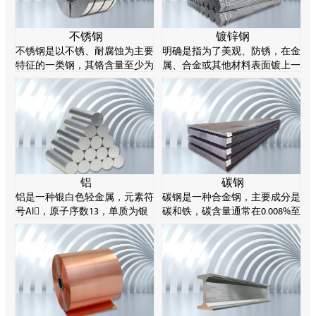
不锈钢
镀锌钢
不锈钢是以不锈、耐腐蚀为主要
明确是指为了美观、防锈，在金
特征的一类钢，其铬含量至少为
属、合金或其他材料表面镀上一
10.5%，碳含量不超过1.2%。不
层锌的表面处理技术，主要采用
锈钢的耐腐蚀性源于其化学成分
热谈判方法。锌易溶解酸和碱，
的特性，特别是铬元素能在钢表
所以被称为两性金属。
面形成一层薄薄的氧化物，阻止
进一步腐蚀。
铝
碳钢
铝是一种银白色轻金属，元素符
碳钢是一种合金钢，主要成分是
号Al，原子序数13，单质为银
碳和铁，碳含量通常在0.008%至
白色轻金属，有延展性，产品通
2.11%之间。碳钢可以通过控制
常制成棒、片、箔、粉、带、丝
其碳含量来实现不同的强度等
等。
级。碳钢由于材料成本低、塑性
好，在工业制造领域非常常见。