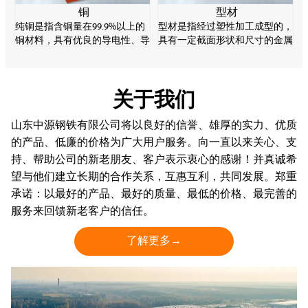
铜
型材
纯铜是指含铜量在99.9%以上的
型材是指经过塑性加工成型的，
铜材料，具有优良的导电性、导
具有一定截面形状和尺寸的金属
热性和加工性，是重要的电子材
实心直棒材。型材的规格品种繁
料。纯铜强度较低，易软化、氧
多，用途广泛，在轧钢生产中起
化变质，但耐腐蚀性能好。
着十分重要的作用。
关于我们
山东中源钢铁有限公司将以良好的信誉、雄厚的实力、优质
的产品、低廉的价格为广大用户服务。向一直以来关心、支
持、帮助公司的新老朋友、客户表示衷心的感谢！并真诚希
望与他们建立长期的合作关系，互惠互利，共同发展。郑重
承诺：以最好的产品、最好的质量、最低的价格、最完善的
服务来回馈新老客户的信任。
了解更多→