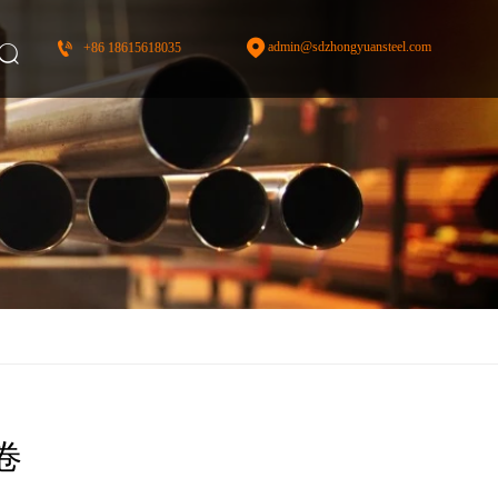


admin@sdzhongyuansteel.com
+86 18615618035

卷