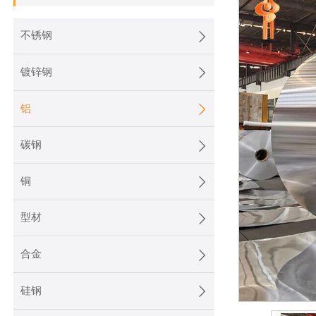

不锈钢

镀锌钢

铝

碳钢

铜

型材

合金

硅钢