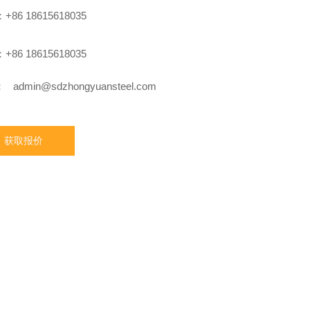
86 18615618035
86 18615618035
：
admin@sdzhongyuansteel.com
获取报价