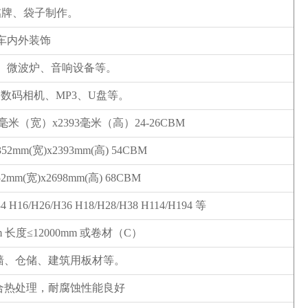
铭牌、袋子制作。
车内外装饰
、微波炉、音响设备等。
数码相机、MP3、U盘等。
2毫米（宽）x2393毫米（高）24-26CBM
352mm(宽)x2393mm(高) 54CBM
352mm(宽)x2698mm(高) 68CBM
34 H16/H26/H36 H18/H28/H38 H114/H194 等
m 长度≤12000mm 或卷材（C）
墙、仓储、建筑用板材等。
合热处理，耐腐蚀性能良好