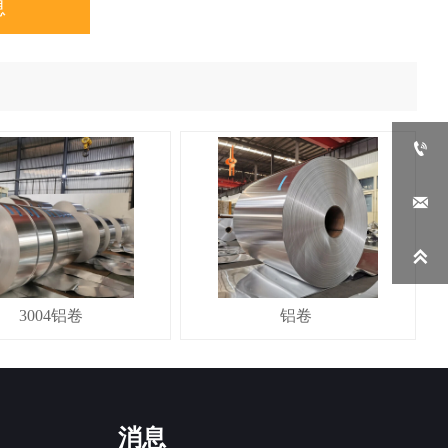
息



3004铝卷
铝卷
消息