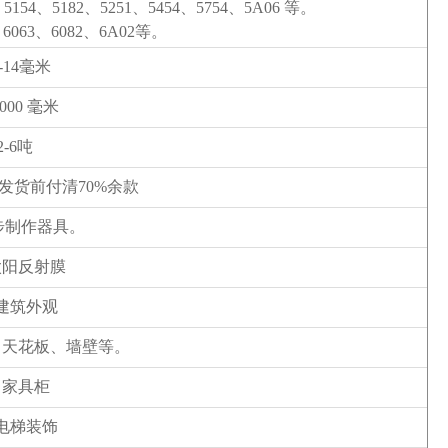
、5154、5182、5251、5454、5754、5A06 等。
、6063、6082、6A02等。
3-14毫米
2000 毫米
2-6吨
，发货前付清70%余款
一步制作器具。
太阳反射膜
建筑外观
：天花板、墙壁等。
）家具柜
电梯装饰