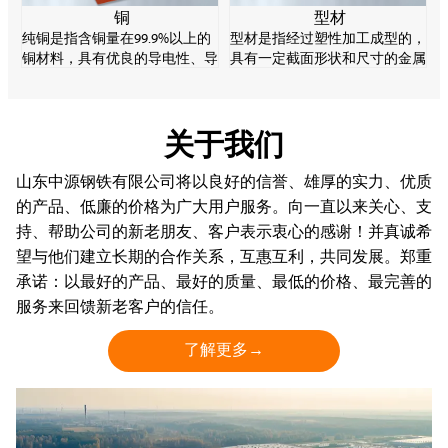
铜
型材
纯铜是指含铜量在99.9%以上的
型材是指经过塑性加工成型的，
铜材料，具有优良的导电性、导
具有一定截面形状和尺寸的金属
热性和加工性，是重要的电子材
实心直棒材。型材的规格品种繁
料。纯铜强度较低，易软化、氧
多，用途广泛，在轧钢生产中起
化变质，但耐腐蚀性能好。
着十分重要的作用。
关于我们
山东中源钢铁有限公司将以良好的信誉、雄厚的实力、优质
的产品、低廉的价格为广大用户服务。向一直以来关心、支
持、帮助公司的新老朋友、客户表示衷心的感谢！并真诚希
望与他们建立长期的合作关系，互惠互利，共同发展。郑重
承诺：以最好的产品、最好的质量、最低的价格、最完善的
服务来回馈新老客户的信任。
了解更多→