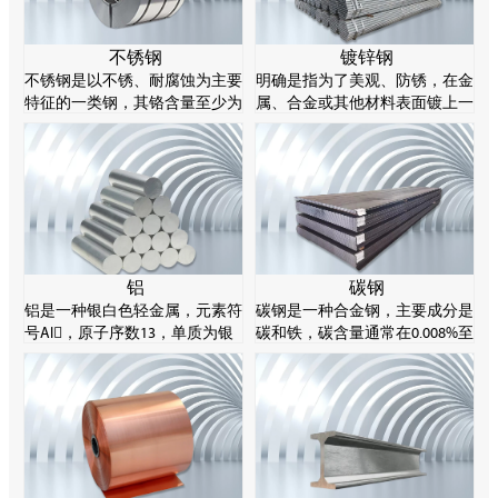
不锈钢
镀锌钢
不锈钢是以不锈、耐腐蚀为主要
明确是指为了美观、防锈，在金
特征的一类钢，其铬含量至少为
属、合金或其他材料表面镀上一
10.5%，碳含量不超过1.2%。不
层锌的表面处理技术，主要采用
锈钢的耐腐蚀性源于其化学成分
热谈判方法。锌易溶解酸和碱，
的特性，特别是铬元素能在钢表
所以被称为两性金属。
面形成一层薄薄的氧化物，阻止
进一步腐蚀。
铝
碳钢
铝是一种银白色轻金属，元素符
碳钢是一种合金钢，主要成分是
号Al，原子序数13，单质为银
碳和铁，碳含量通常在0.008%至
白色轻金属，有延展性，产品通
2.11%之间。碳钢可以通过控制
常制成棒、片、箔、粉、带、丝
其碳含量来实现不同的强度等
等。
级。碳钢由于材料成本低、塑性
好，在工业制造领域非常常见。