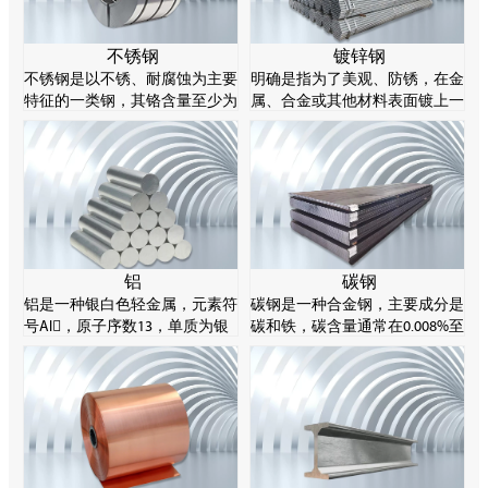
不锈钢
镀锌钢
不锈钢是以不锈、耐腐蚀为主要
明确是指为了美观、防锈，在金
特征的一类钢，其铬含量至少为
属、合金或其他材料表面镀上一
10.5%，碳含量不超过1.2%。不
层锌的表面处理技术，主要采用
锈钢的耐腐蚀性源于其化学成分
热谈判方法。锌易溶解酸和碱，
的特性，特别是铬元素能在钢表
所以被称为两性金属。
面形成一层薄薄的氧化物，阻止
进一步腐蚀。
铝
碳钢
铝是一种银白色轻金属，元素符
碳钢是一种合金钢，主要成分是
号Al，原子序数13，单质为银
碳和铁，碳含量通常在0.008%至
白色轻金属，有延展性，产品通
2.11%之间。碳钢可以通过控制
常制成棒、片、箔、粉、带、丝
其碳含量来实现不同的强度等
等。
级。碳钢由于材料成本低、塑性
好，在工业制造领域非常常见。