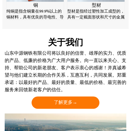
铜
型材
纯铜是指含铜量在99.9%以上的
型材是指经过塑性加工成型的，
铜材料，具有优良的导电性、导
具有一定截面形状和尺寸的金属
热性和加工性，是重要的电子材
实心直棒材。型材的规格品种繁
料。纯铜强度较低，易软化、氧
多，用途广泛，在轧钢生产中起
化变质，但耐腐蚀性能好。
着十分重要的作用。
关于我们
山东中源钢铁有限公司将以良好的信誉、雄厚的实力、优质
的产品、低廉的价格为广大用户服务。向一直以来关心、支
持、帮助公司的新老朋友、客户表示衷心的感谢！并真诚希
望与他们建立长期的合作关系，互惠互利，共同发展。郑重
承诺：以最好的产品、最好的质量、最低的价格、最完善的
服务来回馈新老客户的信任。
了解更多→