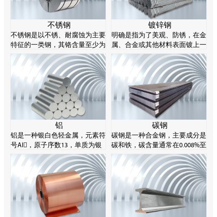
不锈钢
镀锌钢
不锈钢是以不锈、耐腐蚀为主要
明确是指为了美观、防锈，在金
特征的一类钢，其铬含量至少为
属、合金或其他材料表面镀上一
10.5%，碳含量不超过1.2%。不
层锌的表面处理技术，主要采用
锈钢的耐腐蚀性源于其化学成分
热谈判方法。锌易溶解酸和碱，
的特性，特别是铬元素能在钢表
所以被称为两性金属。
面形成一层薄薄的氧化物，阻止
进一步腐蚀。
铝
碳钢
铝是一种银白色轻金属，元素符
碳钢是一种合金钢，主要成分是
号Al，原子序数13，单质为银
碳和铁，碳含量通常在0.008%至
白色轻金属，有延展性，产品通
2.11%之间。碳钢可以通过控制
常制成棒、片、箔、粉、带、丝
其碳含量来实现不同的强度等
等。
级。碳钢由于材料成本低、塑性
好，在工业制造领域非常常见。