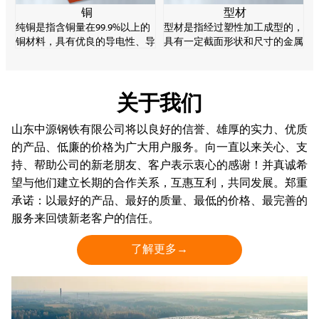
铜
型材
纯铜是指含铜量在99.9%以上的
型材是指经过塑性加工成型的，
铜材料，具有优良的导电性、导
具有一定截面形状和尺寸的金属
热性和加工性，是重要的电子材
实心直棒材。型材的规格品种繁
料。纯铜强度较低，易软化、氧
多，用途广泛，在轧钢生产中起
化变质，但耐腐蚀性能好。
着十分重要的作用。
关于我们
山东中源钢铁有限公司将以良好的信誉、雄厚的实力、优质
的产品、低廉的价格为广大用户服务。向一直以来关心、支
持、帮助公司的新老朋友、客户表示衷心的感谢！并真诚希
望与他们建立长期的合作关系，互惠互利，共同发展。郑重
承诺：以最好的产品、最好的质量、最低的价格、最完善的
服务来回馈新老客户的信任。
了解更多→